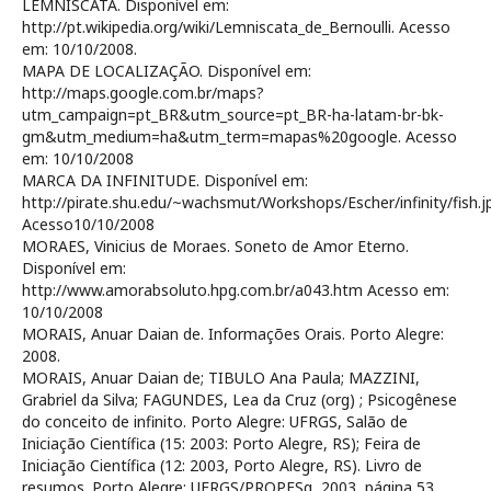
LEMNISCATA. Disponível em:
http://pt.wikipedia.org/wiki/Lemniscata_de_Bernoulli. Acesso
em: 10/10/2008.
MAPA DE LOCALIZAÇÃO. Disponível em:
http://maps.google.com.br/maps?
utm_campaign=pt_BR&utm_source=pt_BR-ha-latam-br-bk-
gm&utm_medium=ha&utm_term=mapas%20google. Acesso
em: 10/10/2008
MARCA DA INFINITUDE. Disponível em:
http://pirate.shu.edu/~wachsmut/Workshops/Escher/infinity/fish.j
Acesso10/10/2008
MORAES, Vinicius de Moraes. Soneto de Amor Eterno.
Disponível em:
http://www.amorabsoluto.hpg.com.br/a043.htm Acesso em:
10/10/2008
MORAIS, Anuar Daian de. Informações Orais. Porto Alegre:
2008.
MORAIS, Anuar Daian de; TIBULO Ana Paula; MAZZINI,
Grabriel da Silva; FAGUNDES, Lea da Cruz (org) ; Psicogênese
do conceito de infinito. Porto Alegre: UFRGS, Salão de
Iniciação Científica (15: 2003: Porto Alegre, RS); Feira de
Iniciação Científica (12: 2003, Porto Alegre, RS). Livro de
resumos. Porto Alegre: UFRGS/PROPESq, 2003, página 53.