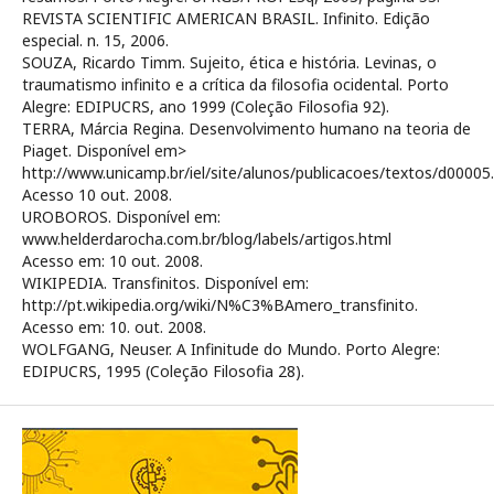
REVISTA SCIENTIFIC AMERICAN BRASIL. Infinito. Edição
especial. n. 15, 2006.
SOUZA, Ricardo Timm. Sujeito, ética e história. Levinas, o
traumatismo infinito e a crítica da filosofia ocidental. Porto
Alegre: EDIPUCRS, ano 1999 (Coleção Filosofia 92).
TERRA, Márcia Regina. Desenvolvimento humano na teoria de
Piaget. Disponível em>
http://www.unicamp.br/iel/site/alunos/publicacoes/textos/d00005
Acesso 10 out. 2008.
UROBOROS. Disponível em:
www.helderdarocha.com.br/blog/labels/artigos.html
Acesso em: 10 out. 2008.
WIKIPEDIA. Transfinitos. Disponível em:
http://pt.wikipedia.org/wiki/N%C3%BAmero_transfinito.
Acesso em: 10. out. 2008.
WOLFGANG, Neuser. A Infinitude do Mundo. Porto Alegre:
EDIPUCRS, 1995 (Coleção Filosofia 28).