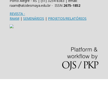
Porto Alegre - RS | (51) 3254-8383 | email:
raam@alcidesmaya.edu.br - ISSN
2675-1852
REVISTA
-
RAAM
|
SEMINÁRIOS
|
PROJETOS/RELATÓRIOS