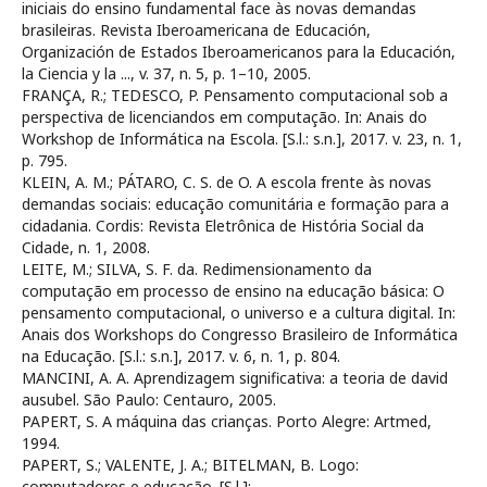
iniciais do ensino fundamental face às novas demandas
brasileiras. Revista Iberoamericana de Educación,
Organización de Estados Iberoamericanos para la Educación,
la Ciencia y la ..., v. 37, n. 5, p. 1–10, 2005.
FRANÇA, R.; TEDESCO, P. Pensamento computacional sob a
perspectiva de licenciandos em computação. In: Anais do
Workshop de Informática na Escola. [S.l.: s.n.], 2017. v. 23, n. 1,
p. 795.
KLEIN, A. M.; PÁTARO, C. S. de O. A escola frente às novas
demandas sociais: educação comunitária e formação para a
cidadania. Cordis: Revista Eletrônica de História Social da
Cidade, n. 1, 2008.
LEITE, M.; SILVA, S. F. da. Redimensionamento da
computação em processo de ensino na educação básica: O
pensamento computacional, o universo e a cultura digital. In:
Anais dos Workshops do Congresso Brasileiro de Informática
na Educação. [S.l.: s.n.], 2017. v. 6, n. 1, p. 804.
MANCINI, A. A. Aprendizagem significativa: a teoria de david
ausubel. São Paulo: Centauro, 2005.
PAPERT, S. A máquina das crianças. Porto Alegre: Artmed,
1994.
PAPERT, S.; VALENTE, J. A.; BITELMAN, B. Logo:
computadores e educação. [S.l.]: